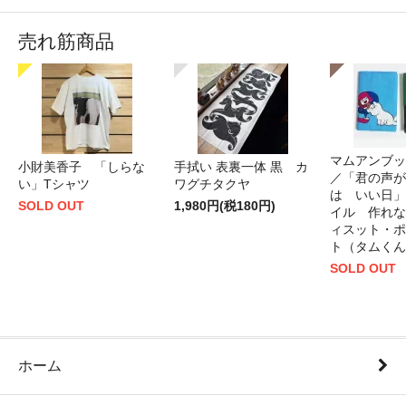
売れ筋商品
マムアンブッ
小財美香子 「しらな
手拭い 表裏一体 黒 カ
／「君の声が
い」Tシャツ
ワグチタクヤ
は いい日」
SOLD OUT
1,980円(税180円)
イル 作れな
ィスット・ポ
ト（タムくん
SOLD OUT
ホーム