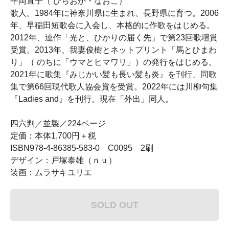
平岡直子（ ひらおか・なおこ）
歌人。1984年に神奈川県に生まれ、長野県に育つ。2006
年、早稲田短歌会に入会し、本格的に作歌をはじめる。
2012年、連作「光と、ひかりの届く先」で第23回歌壇賞
受賞。2013年、我妻俊樹とネットプリント「馬とひまわ
り」（ のちに「ウマとヒマワリ」）の発行をはじめる。
2021年に歌集『みじかい髪も長い髪も炎』を刊行、同歌
集で第66回現代歌人協会賞を受賞。2022年には川柳句集
『Ladies and』を刊行。現在「外出」同人。
四六判／並製／224ページ
定価：本体1,700円＋税
ISBN978-4-86385-583-0 C0095 2刷
デザイン：戸塚泰雄（ｎｕ）
装画：ムラサキユリエ
SOLD OUT