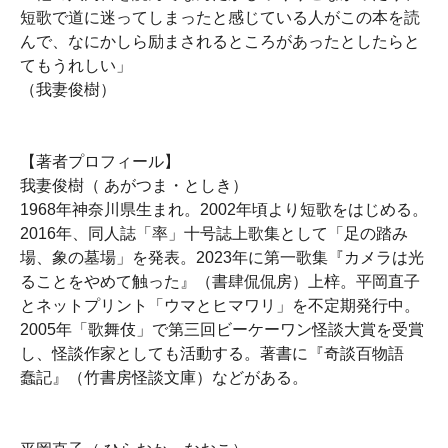
短歌で道に迷ってしまったと感じている人がこの本を読
んで、なにかしら励まされるところがあったとしたらと
てもうれしい」
（我妻俊樹）
【著者プロフィール】
我妻俊樹（ あがつま・としき）
1968年神奈川県生まれ。2002年頃より短歌をはじめる。
2016年、同人誌「率」十号誌上歌集として「足の踏み
場、象の墓場」を発表。2023年に第一歌集『カメラは光
ることをやめて触った』（書肆侃侃房）上梓。平岡直子
とネットプリント「ウマとヒマワリ」を不定期発行中。
2005年「歌舞伎」で第三回ビーケーワン怪談大賞を受賞
し、怪談作家としても活動する。著書に『奇談百物語
蠢記』（竹書房怪談文庫）などがある。