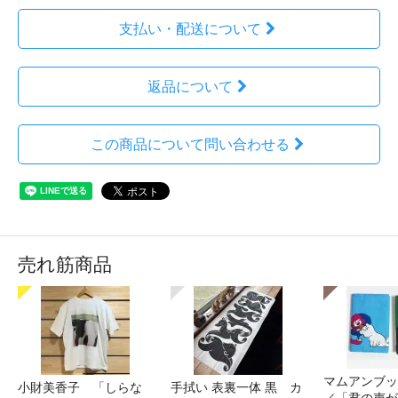
支払い・配送について
返品について
この商品について問い合わせる
売れ筋商品
マムアンブッ
小財美香子 「しらな
手拭い 表裏一体 黒 カ