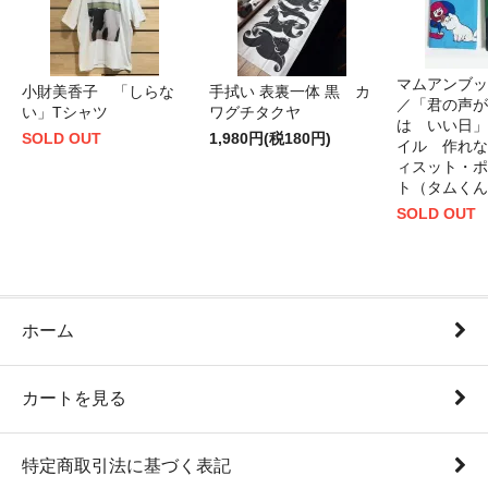
マムアンブッ
小財美香子 「しらな
手拭い 表裏一体 黒 カ
／「君の声が
い」Tシャツ
ワグチタクヤ
は いい日」
SOLD OUT
1,980円(税180円)
イル 作れな
ィスット・ポ
ト（タムくん
SOLD OUT
ホーム
カートを見る
特定商取引法に基づく表記