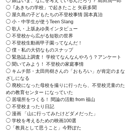
◯ 娘はいま、なにを考えているんだろう？ 島田潤一郎
◯「あきちの学校」で起きたこと 矢萩多聞
◯ 屋久島の子どもたちの不登校事情 国本真治
◯ 小・中学生が使うTeen Slang
◯ 歌人・上坂あゆ美インタビュー
◯ 不登校から広がる短歌の世界
◯ 不登校生動画甲子園ってなんだ！
◯ 僕・私の大切なものスナップ
◯ 緊急誌上調査！ 学校てなんなんやろう？アンケート
◯ 聞いてみよう！ 不登校の家庭事情
◯ キムチ部・太田尚樹さんの「おもろい」が肯定のまな
ざしになる
◯ 廃校になった母校を撮りに行ったら、不登校児童のた
めの教育センター になっていた
◯ 居場所をつくる！ 間論の活動 from 福山
◯ 不登校まったり日記
◯ 漫画 「山に行ってみたけどダメだった」
◯ 学校を考えるための映画100選
◯「教員として思うこと」今野ぽた