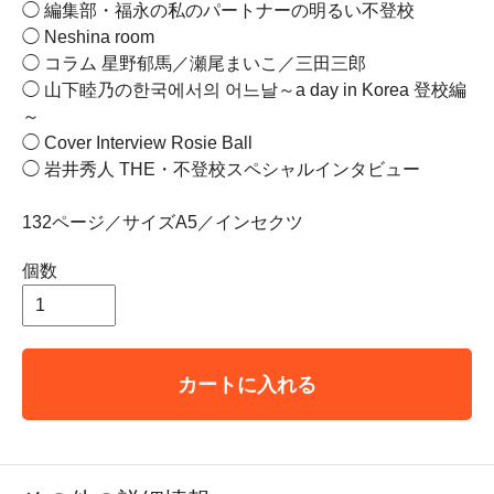
◯ 編集部・福永の私のパートナーの明るい不登校
◯ Neshina room
◯ コラム 星野郁馬／瀬尾まいこ／三田三郎
◯ 山下睦乃の한국에서의 어느날～a day in Korea 登校編
～
◯ Cover Interview Rosie Ball
◯ 岩井秀人 THE・不登校スペシャルインタビュー
132ページ／サイズA5／インセクツ
個数
カートに入れる