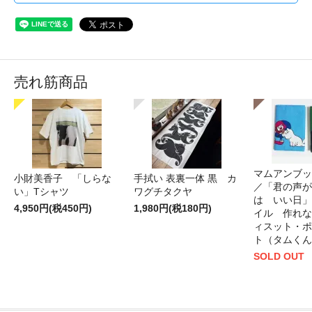
売れ筋商品
マムアンブッ
小財美香子 「しらな
手拭い 表裏一体 黒 カ
／「君の声が
い」Tシャツ
ワグチタクヤ
は いい日」
4,950円(税450円)
1,980円(税180円)
イル 作れな
ィスット・ポ
ト（タムくん
SOLD OUT