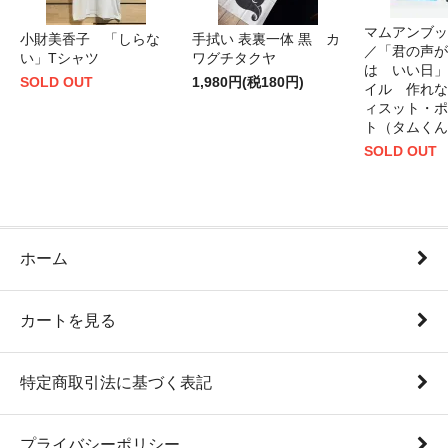
マムアンブッ
小財美香子 「しらな
手拭い 表裏一体 黒 カ
／「君の声が
い」Tシャツ
ワグチタクヤ
は いい日」
SOLD OUT
1,980円(税180円)
イル 作れな
ィスット・ポ
ト（タムくん
SOLD OUT
ホーム
カートを見る
特定商取引法に基づく表記
プライバシーポリシー