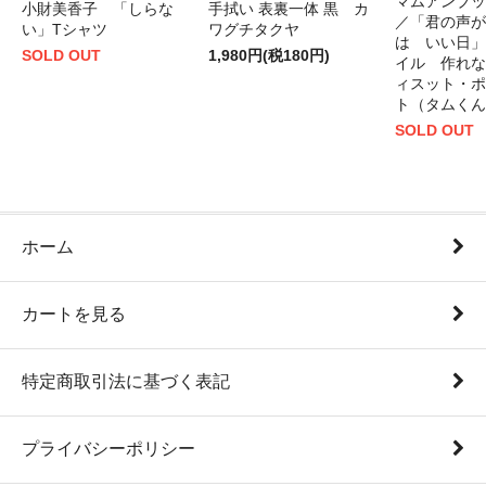
マムアンブッ
小財美香子 「しらな
手拭い 表裏一体 黒 カ
／「君の声が
い」Tシャツ
ワグチタクヤ
は いい日」
SOLD OUT
1,980円(税180円)
イル 作れな
ィスット・ポ
ト（タムくん
SOLD OUT
ホーム
カートを見る
特定商取引法に基づく表記
プライバシーポリシー