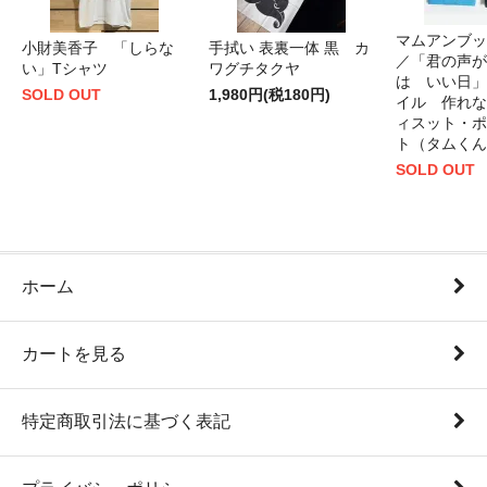
マムアンブッ
小財美香子 「しらな
手拭い 表裏一体 黒 カ
／「君の声が
い」Tシャツ
ワグチタクヤ
は いい日」
SOLD OUT
1,980円(税180円)
イル 作れな
ィスット・ポ
ト（タムくん
SOLD OUT
ホーム
カートを見る
特定商取引法に基づく表記