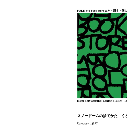
FOLK old book store 古本・新
Home
|
My account
|
Contact
|
Policy
|
T
スノードームの捨てかた く
Category :
新本