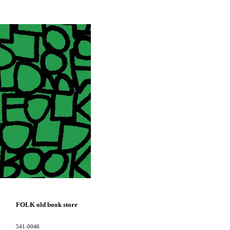
FOLK old book store
541-0046