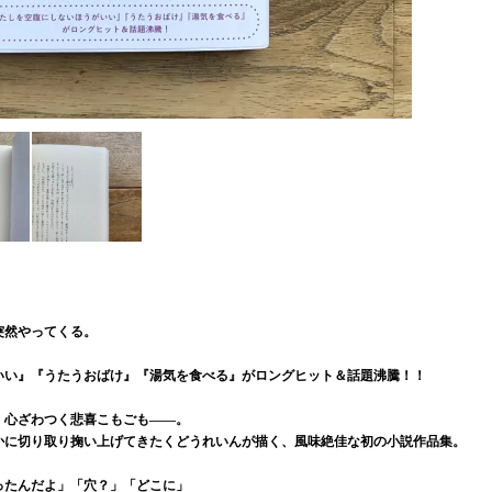
突然やってくる。
いい』『うたうおばけ』『湯気を食べる』がロングヒット＆話題沸騰！！
、心ざわつく悲喜こもごも――。
かに切り取り掬い上げてきたくどうれいんが描く、風味絶佳な初の小説作品集。
ったんだよ」「穴？」「どこに」