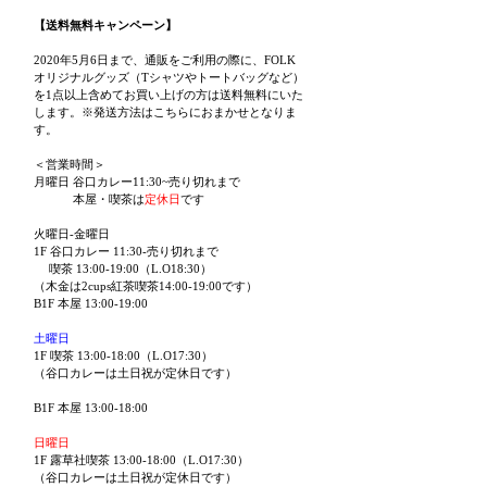
【送料無料キャンペーン】
2020年5月6日まで、通販をご利用の際に、FOLK
オリジナルグッズ（Tシャツやトートバッグなど）
を1点以上含めてお買い上げの方は送料無料にいた
します。※発送方法はこちらにおまかせとなりま
す。
＜営業時間＞
月曜日 谷口カレー11:30~売り切れまで
本屋・喫茶は
定休日
です
火曜日-金曜日
1F 谷口カレー 11:30-売り切れまで
喫茶 13:00-19:00（L.O18:30）
（木金は2cups紅茶喫茶14:00-19:00です）
B1F 本屋 13:00-19:00
土曜日
1F 喫茶 13:00-18:00（L.O17:30）
（谷口カレーは土日祝が定休日です）
B1F 本屋 13:00-18:00
日曜日
1F 露草社喫茶 13:00-18:00（L.O17:30）
（谷口カレーは土日祝が定休日です）