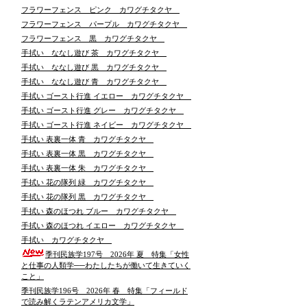
フラワーフェンス ピンク カワグチタクヤ
フラワーフェンス パープル カワグチタクヤ
フラワーフェンス 黒 カワグチタクヤ
手拭い ななし遊び 茶 カワグチタクヤ
手拭い ななし遊び 黒 カワグチタクヤ
手拭い ななし遊び 青 カワグチタクヤ
手拭い ゴースト行進 イエロー カワグチタクヤ
手拭い ゴースト行進 グレー カワグチタクヤ
手拭い ゴースト行進 ネイビー カワグチタクヤ
手拭い 表裏一体 青 カワグチタクヤ
手拭い 表裏一体 黒 カワグチタクヤ
手拭い 表裏一体 朱 カワグチタクヤ
手拭い 花の隊列 緑 カワグチタクヤ
手拭い 花の隊列 黒 カワグチタクヤ
手拭い 森のほつれ ブルー カワグチタクヤ
手拭い 森のほつれ イエロー カワグチタクヤ
手拭い カワグチタクヤ
季刊民族学197号 2026年 夏 特集「女性
と仕事の人類学──わたしたちが働いて生きていく
こと」
季刊民族学196号 2026年 春 特集「フィールド
で読み解くラテンアメリカ文学」