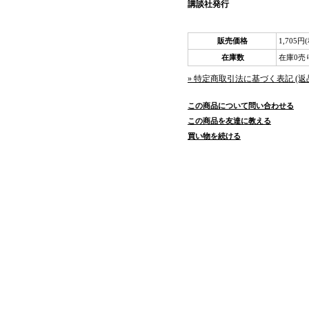
講談社発行
販売価格
1,705円
在庫数
在庫0売
» 特定商取引法に基づく表記 (返
この商品について問い合わせる
この商品を友達に教える
買い物を続ける