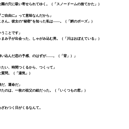
公園の穴に吸い寄せられてゆく。（「スノードームの捨てかた」）
『ご自由に』って意味なんだから」
さん。彼女の“秘密”を知った私は――。（「鰐のポーズ」）
いうことです」
うまみ子が出会った、しゃがみ込む男。（「川はおぼえている」）
舞い込んだ恋の予感、のはずが……。（「背」）」
きたい、時間つくるから、つくって」
な質問。（「湯気」）
解だ、運命だ」
けたのは、一枚の祖父の絵だった。（「いくつもの窓」）
心ざわつく日がくるなんて。