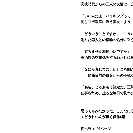
高校時代からの三人の友情は、
「いいんだよ、バイキングって
同じヨガ教室に通う美女・ようこ
「どういうことですか」「こう
別れた恋人との指輪の処分に迷
「すみません相席いいですか」
美術館の監視係をするわたしに
「なにか直してほしいところ聞
――結婚目前の彼女からの不穏
「あら、じゃあもう決定だ、正
仕事を辞め、虚ろな毎日で見つ
思ってもみなかった。こんなに
くどうれいんが描く傑作6篇。
四六判：192ページ