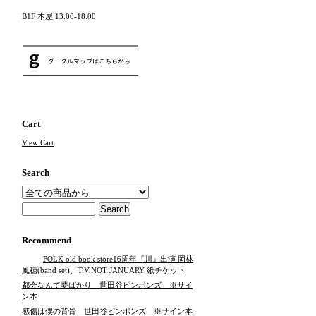
B1F 本屋 13:00-18:00
Cart
View Cart
Search
Recommend
FOLK old book store16周年『川』出演 岡林
風穂(band set)、T.V.NOT JANUARY 紙チケット
都会なんて夢ばかり 世田谷ピンポンズ ※サイ
ン本
感傷は僕の背骨 世田谷ピンポンズ ※サイン本