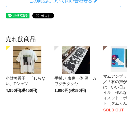
この商品について問い合わせる
売れ筋商品
マムアンブッ
小財美香子 「しらな
手拭い 表裏一体 黒 カ
／「君の声が
い」Tシャツ
ワグチタクヤ
は いい日」
4,950円(税450円)
1,980円(税180円)
イル 作れな
ィスット・ポ
ト（タムくん
SOLD OUT