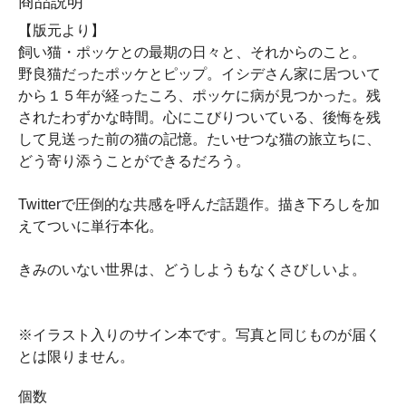
商品説明
【版元より】
飼い猫・ポッケとの最期の日々と、それからのこと。
野良猫だったポッケとピップ。イシデさん家に居ついて
から１５年が経ったころ、ポッケに病が見つかった。残
されたわずかな時間。心にこびりついている、後悔を残
して見送った前の猫の記憶。たいせつな猫の旅立ちに、
どう寄り添うことができるだろう。
Twitterで圧倒的な共感を呼んだ話題作。描き下ろしを加
えてついに単行本化。
きみのいない世界は、どうしようもなくさびしいよ。
※イラスト入りのサイン本です。写真と同じものが届く
とは限りません。
個数