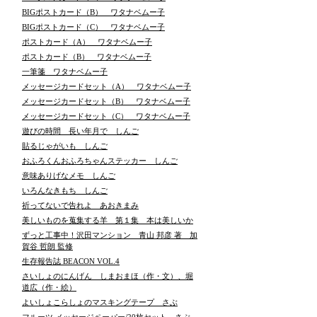
BIGポストカード（B） ワタナベムー子
BIGポストカード（C） ワタナベムー子
ポストカード（A） ワタナベムー子
ポストカード（B） ワタナベムー子
一筆箋 ワタナベムー子
メッセージカードセット（A） ワタナベムー子
メッセージカードセット（B） ワタナベムー子
メッセージカードセット（C） ワタナベムー子
遊びの時間 長い年月で しんご
貼るじゃがいも しんご
おふろくんおふろちゃんステッカー しんご
意味ありげなメモ しんご
いろんなきもち しんご
祈ってないで告れよ あおきまみ
美しいものを蒐集する羊 第１集 本は美しいか
ずっと工事中！沢田マンション 青山 邦彦 著 加
賀谷 哲朗 監修
生存報告誌 BEACON VOL.4
さいしょのにんげん しまおまほ（作・文）、堀
道広（作・絵）
よいしょこらしょのマスキングテープ さぶ