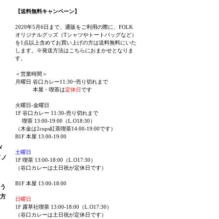
【送料無料キャンペーン】
2020年5月6日まで、通販をご利用の際に、FOLK
オリジナルグッズ（Tシャツやトートバッグなど）
を1点以上含めてお買い上げの方は送料無料にいた
します。※発送方法はこちらにおまかせとなりま
す。
＜営業時間＞
月曜日 谷口カレー11:30~売り切れまで
本屋・喫茶は
定休日
です
火曜日-金曜日
1F 谷口カレー 11:30-売り切れまで
喫茶 13:00-19:00（L.O18:30）
（木金は2cups紅茶喫茶14:00-19:00です）
B1F 本屋 13:00-19:00
メ
土曜日
ドノ
1F 喫茶 13:00-18:00（L.O17:30）
（谷口カレーは土日祝が定休日です）
B1F 本屋 13:00-18:00
う
方
日曜日
1F 露草社喫茶 13:00-18:00（L.O17:30）
（谷口カレーは土日祝が定休日です）