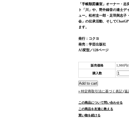
「手帳類図書室」オーナー・志
ト「川」や、野外録音の達士デ
ュー。松村圭一郎・足羽與志子
会」の伝承活動、そしてChat
ます。
発行：コクヨ
発売：学芸出版社
A5変型／128ページ
販売価格
1,980円
購入数
» 特定商取引法に基づく表記 (返
この商品について問い合わせる
この商品を友達に教える
買い物を続ける