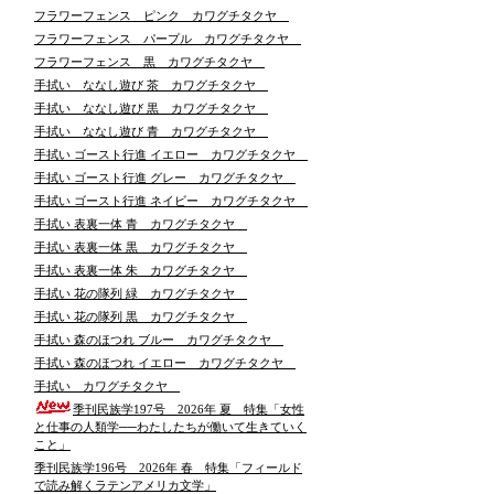
フラワーフェンス ピンク カワグチタクヤ
フラワーフェンス パープル カワグチタクヤ
フラワーフェンス 黒 カワグチタクヤ
手拭い ななし遊び 茶 カワグチタクヤ
手拭い ななし遊び 黒 カワグチタクヤ
手拭い ななし遊び 青 カワグチタクヤ
手拭い ゴースト行進 イエロー カワグチタクヤ
手拭い ゴースト行進 グレー カワグチタクヤ
手拭い ゴースト行進 ネイビー カワグチタクヤ
手拭い 表裏一体 青 カワグチタクヤ
手拭い 表裏一体 黒 カワグチタクヤ
手拭い 表裏一体 朱 カワグチタクヤ
手拭い 花の隊列 緑 カワグチタクヤ
手拭い 花の隊列 黒 カワグチタクヤ
手拭い 森のほつれ ブルー カワグチタクヤ
手拭い 森のほつれ イエロー カワグチタクヤ
手拭い カワグチタクヤ
季刊民族学197号 2026年 夏 特集「女性
と仕事の人類学──わたしたちが働いて生きていく
こと」
季刊民族学196号 2026年 春 特集「フィールド
で読み解くラテンアメリカ文学」