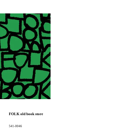
FOLK old book store
541-0046