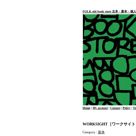
FOLK old book store 古本・新
Home
|
My account
|
Contact
|
Policy
|
T
WORKSIGHT［ワークサイ
Category :
新本