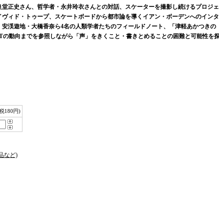
良堂正史さん、哲学者・永井玲衣さんとの対話、スケーターを撮影し続けるプロジェ
イヴィド・トゥープ、スケートボードから都市論を導くイアン・ボーデンへのインタ
・安渓遊地・大橋香奈ら4名の人類学者たちのフィールドノート、「津軽あかつきの
GPTの動向までを参照しながら「声」をきくこと・書きとめることの困難と可能性を
(税180円)
品など)