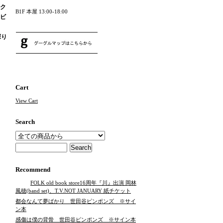
ク
B1F 本屋 13:00-18:00
ビ
探り
Cart
View Cart
Search
Recommend
FOLK old book store16周年『川』出演 岡林
風穂(band set)、T.V.NOT JANUARY 紙チケット
都会なんて夢ばかり 世田谷ピンポンズ ※サイ
ン本
感傷は僕の背骨 世田谷ピンポンズ ※サイン本