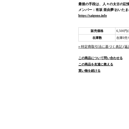
最後の手段は、人々の太古の記
メンバー：有坂 亜由夢/おいたま/
https://saigono.info
販売価格
6,500円
在庫数
在庫0売
» 特定商取引法に基づく表記 (返
この商品について問い合わせる
この商品を友達に教える
買い物を続ける