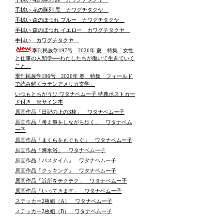
手拭い 花の隊列 黒 カワグチタクヤ
手拭い 森のほつれ ブルー カワグチタクヤ
手拭い 森のほつれ イエロー カワグチタクヤ
手拭い カワグチタクヤ
季刊民族学197号 2026年 夏 特集「女性
と仕事の人類学──わたしたちが働いて生きていく
こと」
季刊民族学196号 2026年 春 特集「フィールド
で読み解くラテンアメリカ文学」
いつもとちがうひ ワタナベムー子 特典ポストカー
ド付き ※サイン本
原画作品「日記の上の3枚」 ワタナベムー子
原画作品「考え事をしながら歩く」 ワタナベム
ー子
原画作品「まくらをもぐもぐ」 ワタナベムー子
原画作品「海水浴」 ワタナベムー子
原画作品「バスタイム」 ワタナベムー子
原画作品「クッキング」 ワタナベムー子
原画作品「近所をテクテク」 ワタナベムー子
原画作品「いってきます」 ワタナベムー子
ステッカー2枚組（A） ワタナベムー子
ステッカー2枚組（B） ワタナベムー子