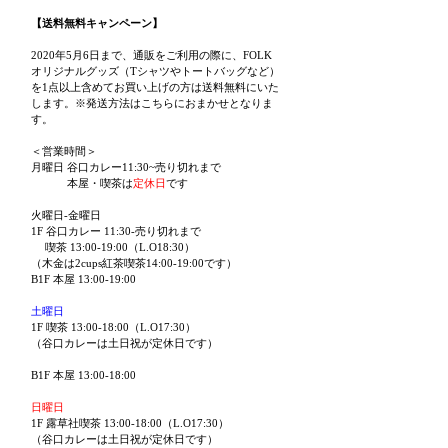
【送料無料キャンペーン】
2020年5月6日まで、通販をご利用の際に、FOLK
オリジナルグッズ（Tシャツやトートバッグなど）
を1点以上含めてお買い上げの方は送料無料にいた
します。※発送方法はこちらにおまかせとなりま
す。
＜営業時間＞
月曜日 谷口カレー11:30~売り切れまで
本屋・喫茶は
定休日
です
火曜日-金曜日
1F 谷口カレー 11:30-売り切れまで
喫茶 13:00-19:00（L.O18:30）
（木金は2cups紅茶喫茶14:00-19:00です）
B1F 本屋 13:00-19:00
土曜日
1F 喫茶 13:00-18:00（L.O17:30）
（谷口カレーは土日祝が定休日です）
B1F 本屋 13:00-18:00
日曜日
1F 露草社喫茶 13:00-18:00（L.O17:30）
（谷口カレーは土日祝が定休日です）