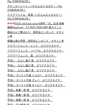
The TOMODACHI！
ステッカーシート / パチもんのトモダチ！ / The
TOMODACHI！
クリアファイル 草原 / パチもんのトモダチ！ /
The TOMODACHI！
FOLK old book store16周年『川』出演 岡林
風穂(band set)、T.V.NOT JANUARY 紙チケット
都会なんて夢ばかり 世田谷ピンポンズ ※サイ
ン本
感傷は僕の背骨 世田谷ピンポンズ ※サイン本
フラワーフェンス ピンク カワグチタクヤ
フラワーフェンス パープル カワグチタクヤ
フラワーフェンス 黒 カワグチタクヤ
手拭い ななし遊び 茶 カワグチタクヤ
手拭い ななし遊び 黒 カワグチタクヤ
手拭い ななし遊び 青 カワグチタクヤ
手拭い ゴースト行進 イエロー カワグチタクヤ
手拭い ゴースト行進 グレー カワグチタクヤ
手拭い ゴースト行進 ネイビー カワグチタクヤ
手拭い 表裏一体 青 カワグチタクヤ
手拭い 表裏一体 黒 カワグチタクヤ
手拭い 表裏一体 朱 カワグチタクヤ
手拭い 花の隊列 緑 カワグチタクヤ