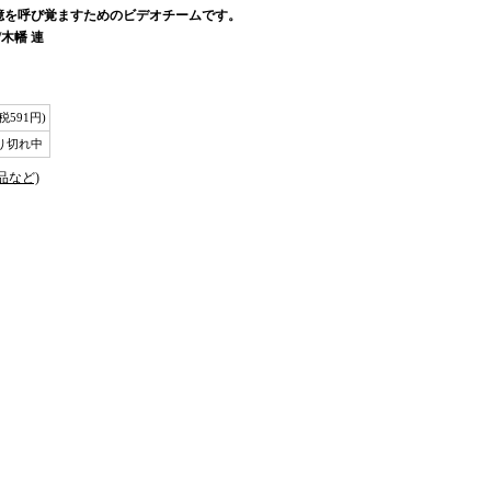
憶を呼び覚ますためのビデオチームです。
木幡 連
(税591円)
り切れ中
品など)