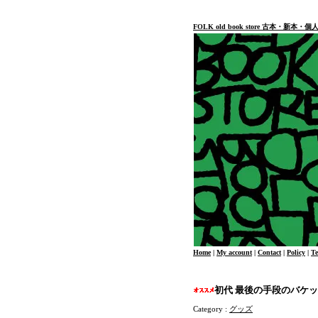
FOLK old book store 古本・新
Home
|
My account
|
Contact
|
Policy
|
T
初代 最後の手段のバケ
Category :
グッズ