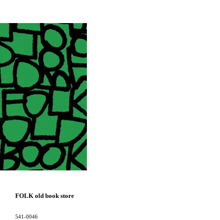
FOLK old book store
541-0046