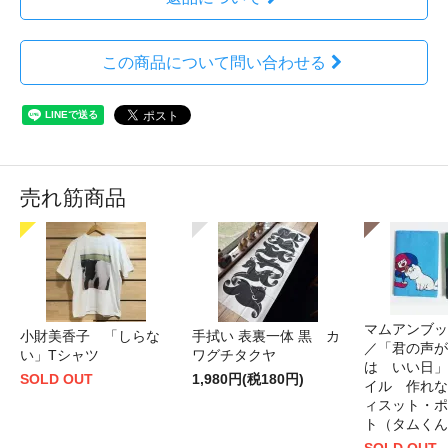
この商品について問い合わせる
売れ筋商品
マムアンブッ
小財美香子 「しらな
手拭い 表裏一体 黒 カ
／「君の声が
い」Tシャツ
ワグチタクヤ
は いい日」
SOLD OUT
1,980円(税180円)
イル 作れな
ィスット・ポ
ト（タムくん