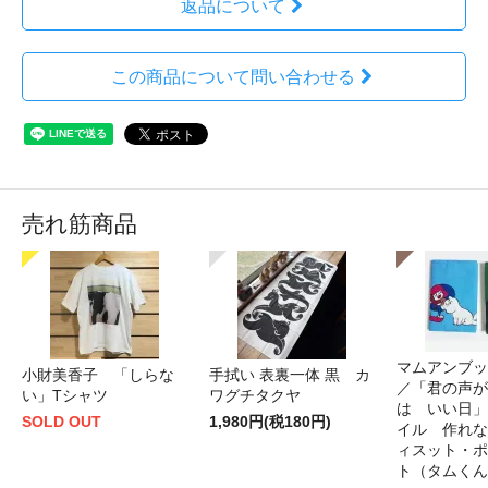
返品について
この商品について問い合わせる
売れ筋商品
マムアンブッ
小財美香子 「しらな
手拭い 表裏一体 黒 カ
／「君の声が
い」Tシャツ
ワグチタクヤ
は いい日」
SOLD OUT
1,980円(税180円)
イル 作れな
ィスット・ポ
ト（タムくん