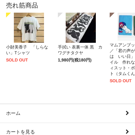
売れ筋商品
マムアンブッ
小財美香子 「しらな
手拭い 表裏一体 黒 カ
／「君の声が
い」Tシャツ
ワグチタクヤ
は いい日」
SOLD OUT
1,980円(税180円)
イル 作れな
ィスット・ポ
ト（タムくん
SOLD OUT
ホーム
カートを見る