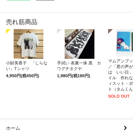
売れ筋商品
マムアンブッ
小財美香子 「しらな
手拭い 表裏一体 黒 カ
／「君の声が
い」Tシャツ
ワグチタクヤ
は いい日」
4,950円(税450円)
1,980円(税180円)
イル 作れな
ィスット・ポ
ト（タムくん
SOLD OUT
ホーム