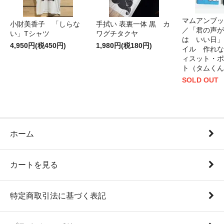
マムアンブッ
小財美香子 「しらな
手拭い 表裏一体 黒 カ
／「君の声が
い」Tシャツ
ワグチタクヤ
は いい日」
4,950円(税450円)
1,980円(税180円)
イル 作れな
ィスット・ポ
ト（タムくん
SOLD OUT
ホーム
カートを見る
特定商取引法に基づく表記