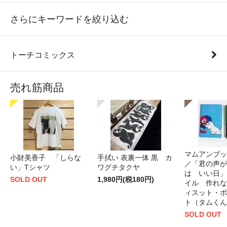
さらにキーワードを絞り込む
トーチコミックス
売れ筋商品
マムアンブッ
小財美香子 「しらな
手拭い 表裏一体 黒 カ
／「君の声が
い」Tシャツ
ワグチタクヤ
は いい日」
SOLD OUT
1,980円(税180円)
イル 作れな
ィスット・ポ
ト（タムくん
SOLD OUT