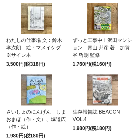
わたしの仕事場 文：鈴木
ずっと工事中！沢田マンシ
孝次朗 絵：マメイケダ
ョン 青山 邦彦 著 加賀
※サイン本
谷 哲朗 監修
3,500円(税318円)
1,760円(税160円)
さいしょのにんげん しま
生存報告誌 BEACON
おまほ（作・文）、堀道広
VOL.4
（作・絵）
1,980円(税180円)
1,980円(税180円)