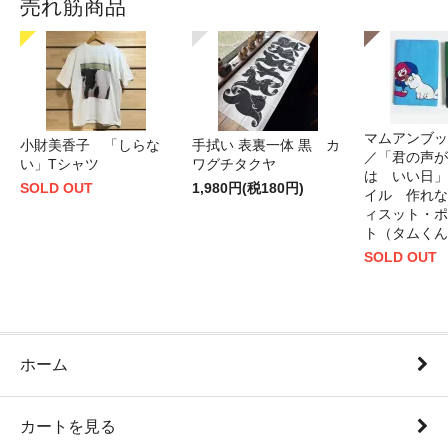
売れ筋商品
マムアンブッ
小財美香子 「しらな
手拭い 表裏一体 黒 カ
／「君の声が
い」Tシャツ
ワグチタクヤ
は いい日」
SOLD OUT
1,980円(税180円)
イル 作れな
ィスット・ポ
ト（タムくん
SOLD OUT
ホーム
カートを見る