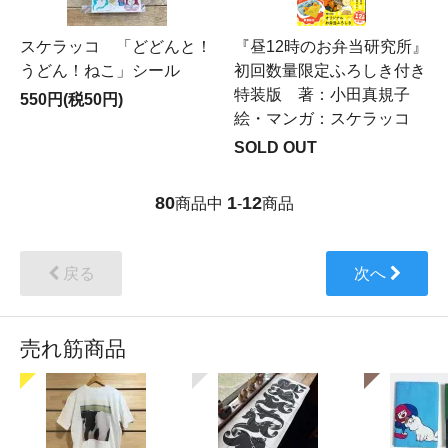
スケラッコ 「どどんと！
『昼12時のお弁当研究所』
うどん！ねこ」シール
初回数量限定ふろしき付き
特装版 著：小田真規子
550円(税50円)
絵・マンガ：スケラッコ
SOLD OUT
80
1
12
商品中
-
商品
戻る
次へ
売れ筋商品