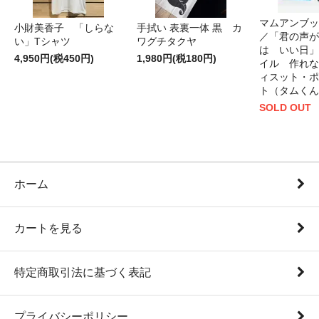
マムアンブッ
小財美香子 「しらな
手拭い 表裏一体 黒 カ
／「君の声が
い」Tシャツ
ワグチタクヤ
は いい日」
4,950円(税450円)
1,980円(税180円)
イル 作れな
ィスット・ポ
ト（タムくん
SOLD OUT
ホーム
カートを見る
特定商取引法に基づく表記
プライバシーポリシー