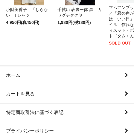
マムアンブッ
小財美香子 「しらな
手拭い 表裏一体 黒 カ
／「君の声が
い」Tシャツ
ワグチタクヤ
は いい日」
4,950円(税450円)
1,980円(税180円)
イル 作れな
ィスット・ポ
ト（タムくん
SOLD OUT
ホーム
カートを見る
特定商取引法に基づく表記
プライバシーポリシー