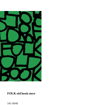
FOLK old book store
541-0046