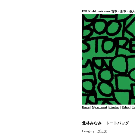
FOLK old book store 古本・新
Home
|
My account
|
Contact
|
Policy
|
T
北林みなみ トートバッグ
Category :
グッズ