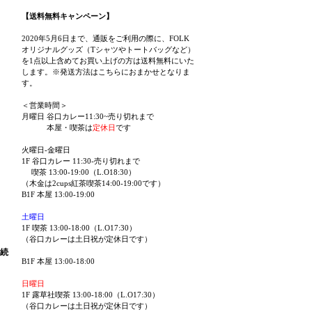
【送料無料キャンペーン】
2020年5月6日まで、通販をご利用の際に、FOLK
オリジナルグッズ（Tシャツやトートバッグなど）
を1点以上含めてお買い上げの方は送料無料にいた
します。※発送方法はこちらにおまかせとなりま
す。
＜営業時間＞
月曜日 谷口カレー11:30~売り切れまで
本屋・喫茶は
定休日
です
火曜日-金曜日
1F 谷口カレー 11:30-売り切れまで
喫茶 13:00-19:00（L.O18:30）
（木金は2cups紅茶喫茶14:00-19:00です）
B1F 本屋 13:00-19:00
土曜日
1F 喫茶 13:00-18:00（L.O17:30）
（谷口カレーは土日祝が定休日です）
続
B1F 本屋 13:00-18:00
日曜日
1F 露草社喫茶 13:00-18:00（L.O17:30）
（谷口カレーは土日祝が定休日です）