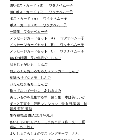
BIGポストカード（B） ワタナベムー子
BIGポストカード（C） ワタナベムー子
ポストカード（A） ワタナベムー子
ポストカード（B） ワタナベムー子
一筆箋 ワタナベムー子
メッセージカードセット（A） ワタナベムー子
メッセージカードセット（B） ワタナベムー子
メッセージカードセット（C） ワタナベムー子
遊びの時間 長い年月で しんご
貼るじゃがいも しんご
おふろくんおふろちゃんステッカー しんご
意味ありげなメモ しんご
いろんなきもち しんご
祈ってないで告れよ あおきまみ
美しいものを蒐集する羊 第１集 本は美しいか
ずっと工事中！沢田マンション 青山 邦彦 著 加
賀谷 哲朗 監修
生存報告誌 BEACON VOL.4
さいしょのにんげん しまおまほ（作・文）、堀
道広（作・絵）
よいしょこらしょのマスキングテープ さぶ