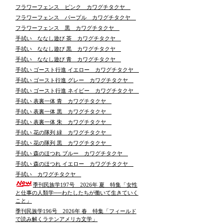
フラワーフェンス ピンク カワグチタクヤ
フラワーフェンス パープル カワグチタクヤ
フラワーフェンス 黒 カワグチタクヤ
手拭い ななし遊び 茶 カワグチタクヤ
手拭い ななし遊び 黒 カワグチタクヤ
手拭い ななし遊び 青 カワグチタクヤ
手拭い ゴースト行進 イエロー カワグチタクヤ
手拭い ゴースト行進 グレー カワグチタクヤ
手拭い ゴースト行進 ネイビー カワグチタクヤ
手拭い 表裏一体 青 カワグチタクヤ
手拭い 表裏一体 黒 カワグチタクヤ
手拭い 表裏一体 朱 カワグチタクヤ
手拭い 花の隊列 緑 カワグチタクヤ
手拭い 花の隊列 黒 カワグチタクヤ
手拭い 森のほつれ ブルー カワグチタクヤ
手拭い 森のほつれ イエロー カワグチタクヤ
手拭い カワグチタクヤ
季刊民族学197号 2026年 夏 特集「女性
と仕事の人類学──わたしたちが働いて生きていく
こと」
季刊民族学196号 2026年 春 特集「フィールド
で読み解くラテンアメリカ文学」