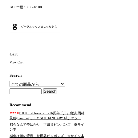
B1F 本屋 13:00-18:00
Cart
View Cart
Search
Recommend
FOLK old book store16周年『川』出演 岡林
風穂(band set)、T.V.NOT JANUARY 紙チケット
都会なんて夢ばかり 世田谷ピンポンズ ※サイ
ン本
感傷は僕の背骨 世田谷ピンポンズ ※サイン本