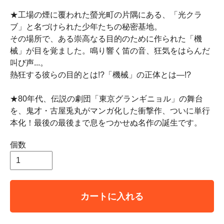
★工場の煙に覆われた螢光町の片隅にある、「光クラ
ブ」と名づけられた少年たちの秘密基地。
その場所で、ある崇高なる目的のために作られた「機
械」が目を覚ました。鳴り響く笛の音、狂気をはらんだ
叫び声...。
熱狂する彼らの目的とは!?「機械」の正体とは―!?
★80年代、伝説の劇団「東京グランギニョル」の舞台
を、鬼才・古屋兎丸がマンガ化した衝撃作、ついに単行
本化！最後の最後まで息をつかせぬ名作の誕生です。
個数
カートに入れる