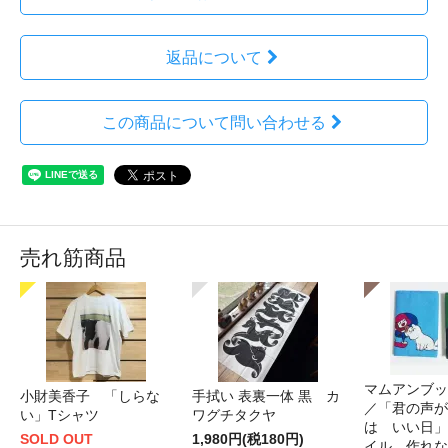
返品について
この商品について問い合わせる
売れ筋商品
マムアンブッ
小財美香子 「しらな
手拭い 表裏一体 黒 カ
／「君の声が
い」Tシャツ
ワグチタクヤ
は いい日」
SOLD OUT
1,980円(税180円)
イル 作れな