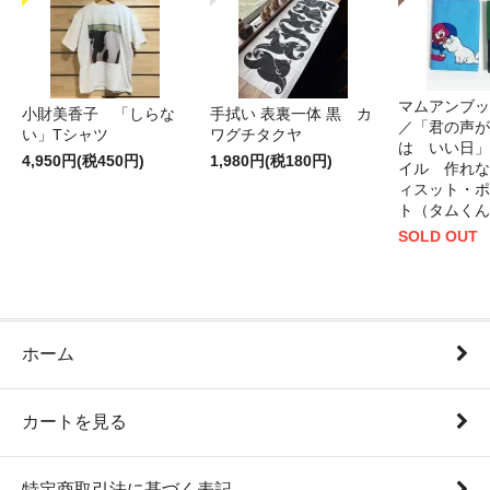
マムアンブッ
小財美香子 「しらな
手拭い 表裏一体 黒 カ
／「君の声が
い」Tシャツ
ワグチタクヤ
は いい日」
4,950円(税450円)
1,980円(税180円)
イル 作れな
ィスット・ポ
ト（タムくん
SOLD OUT
ホーム
カートを見る
特定商取引法に基づく表記